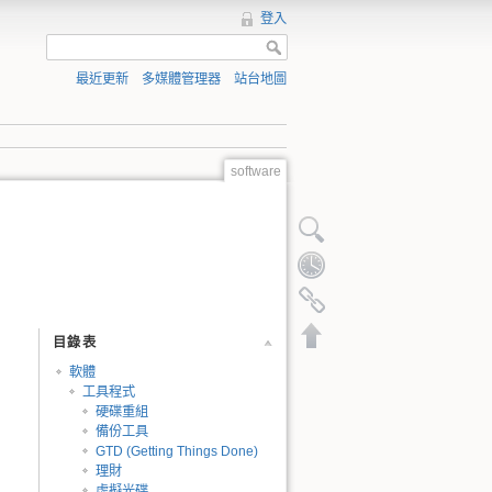
登入
最近更新
多媒體管理器
站台地圖
software
顯示原始碼
舊版
反向連結
回到頁頂
目錄表
軟體
工具程式
硬碟重組
備份工具
GTD (Getting Things Done)
理財
虛擬光碟