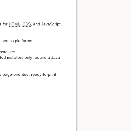
s for
HTML
,
CSS
, and JavaScript,
n across platforms.
stallers.
ed installers only require a Java
e page-oriented, ready-to-print