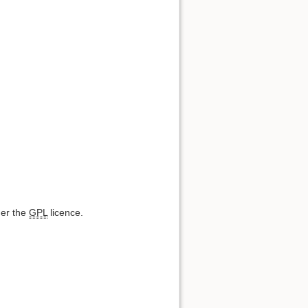
der the
GPL
licence.