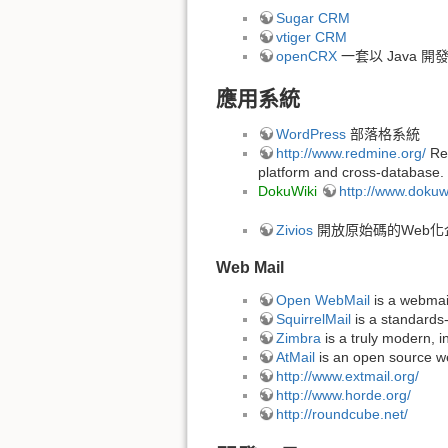
Sugar CRM
vtiger CRM
openCRX
一套以 Java 開
應用系統
WordPress
部落格系統
http://www.redmine.org/
Red
platform and cross-database.
DokuWiki
http://www.dokuwi
Zivios
開放原始碼的Web化
Web Mail
Open WebMail
is a webmai
SquirrelMail
is a standards
Zimbra
is a truly modern, i
AtMail
is an open source we
http://www.extmail.org/
http://www.horde.org/
http://roundcube.net/