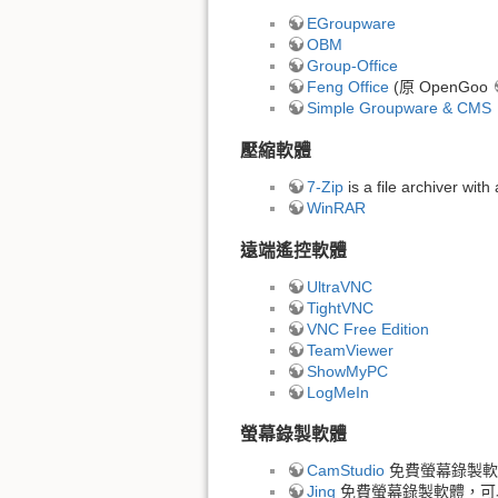
EGroupware
OBM
Group-Office
Feng Office
(原 OpenGoo
Simple Groupware & CMS
壓縮軟體
7-Zip
is a file archiver with
WinRAR
遠端遙控軟體
UltraVNC
TightVNC
VNC Free Edition
TeamViewer
ShowMyPC
LogMeIn
螢幕錄製軟體
CamStudio
免費螢幕錄製軟體
Jing
免費螢幕錄製軟體，可以