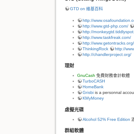
GTD on 維基百科
http://www.osafoundation.o
http://www.gtd-php.com/
http://monkeygtd.tiddlyspo
http://www.taskfreak.com/
http://www.getontracks.org/
ThinkingRock
http://www
http://chandlerproject.org/
理財
GnuCash
免費財務會計軟體
TurboCASH
HomeBank
Grisbi
is a personnal accou
KMyMoney
虛擬光碟
Alcohol 52% Free Edition
酒
群組軟體