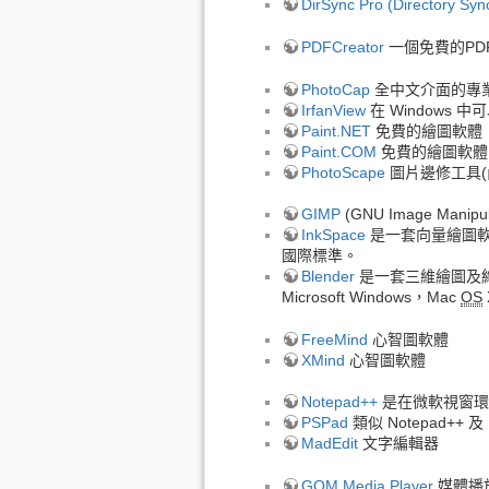
DirSync Pro (Directory Syn
PDFCreator
一個免費的P
PhotoCap
全中文介面的專
IrfanView
在 Windows
Paint.NET
免費的繪圖軟體
Paint.COM
免費的繪圖軟體
PhotoScape
圖片邊修工具(
GIMP
(GNU Image Man
InkSpace
是一套向量繪圖軟
國際標準。
Blender
是一套三維繪圖及絢染
Microsoft Windows，Mac
OS
FreeMind
心智圖軟體
XMind
心智圖軟體
Notepad++
是在微軟視窗環
PSPad
類似 Notepad++ 
MadEdit
文字編輯器
GOM Media Player
媒體播