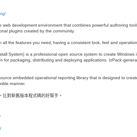
org/
e web development environment that combines powerful authoring tool
ional plugins created by the community.
 all the features you need, having a consistent look, feel and operatio
nstall System) is a professional open source system to create Windows in
on for packaging, distributing and deploying applications. IzPack-generat
ource embedded operational reporting library that is designed to creat
xible manner.
。比對新舊版本程式碼的好幫手。
/
/