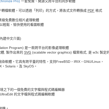
chronize Pro)
一套免費、開源又跨平台的同步軟體
DF轉檔軟體，可以透過「列印」的方式，將各式文件轉換成
PDF
格式
業級免費數位相片處理軟體
 中可以輕鬆、愉快使用的看圖軟體
內建中文介面)
ipulation Program) 是一款跨平台的影像處理軟體
體, 製作出來的
SVG
(scalable vector graphics) 檔案格式, 是 w3c 製定
軟體。它具有跨平臺的特性，支持FreeBSD，IRIX，GNU/Linux，
X，Solaris，及 SkyOS。
境之下的一個免費的文字檔與程式碼編輯器
及 UltraEdit 的文字檔與程式碼編輯軟體
放機。