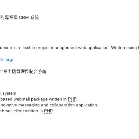
發的專業級 CRM 系統
mine is a flexible project management web application. Written using R
ki.org/
企業主機管理控制台系統.
l system.
-based webmail package written in
PHP
.
nnovative messaging and collaboration application.
bmail client written in
PHP
.