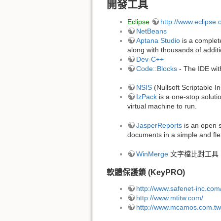
開發工具
Eclipse
http://www.eclipse.
NetBeans
Aptana Studio
is a complet
along with thousands of addit
Dev-C++
Code::Blocks
- The IDE with
NSIS
(Nullsoft Scriptable I
IzPack
is a one-stop soluti
virtual machine to run.
JasperReports
is an open s
documents in a simple and fle
WinMerge
文字檔比對工具
軟體保護鎖 (KeyPRO)
http://www.safenet-inc.com
http://www.mtitw.com/
http://www.mcamos.com.tw