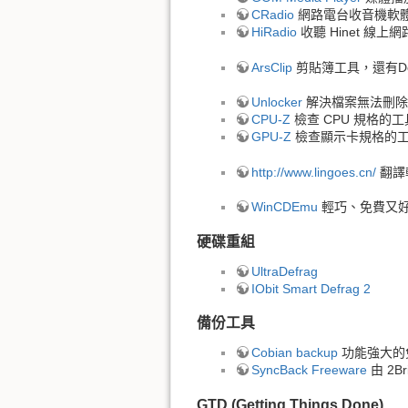
CRadio
網路電台收音機軟
HiRadio
收聽 Hinet 線
ArsClip
剪貼簿工具，還有De
Unlocker
解決檔案無法刪除
CPU-Z
檢查 CPU 規格的
GPU-Z
檢查顯示卡規格的
http://www.lingoes.cn/
翻譯
WinCDEmu
輕巧、免費又好
硬碟重組
UltraDefrag
IObit Smart Defrag 2
備份工具
Cobian backup
功能強大的
SyncBack Freeware
由 2B
GTD (Getting Things Done)