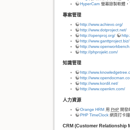
HyperCam
螢幕錄製軟體，可
專案管理
http://www.achievo.org/
http://www.dotproject.net/
http://openproj.org/
http
http://www.ganttproject.biz/
http://www.openworkbench.
http://phprojekt.com/
知識管理
http://www.knowledgetree.
http://www.opendocman.c
http://www.kordil.net/
http://www.openkm.com/
人力資源
Orange HRM
用
PHP
開發
PHP TimeClock
網頁打卡鐘
CRM (Customer Relationship