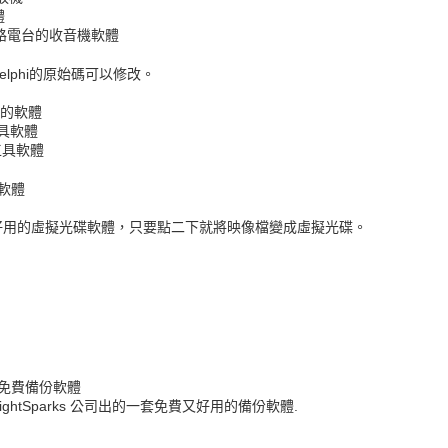
體
上網路電台的收音機軟體
lphi的原始碼可以修改。
的軟體
工具軟體
工具軟體
軟體
用的虛擬光碟軟體，只要點二下就將映像檔變成虛擬光碟。
免費備份軟體
rightSparks 公司出的一套免費又好用的備份軟體.