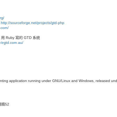
rg/
http://sourceforge.net/projects/gtd-php
t.com/
用 Ruby 寫的 GTD 系統
.trgtd.com.au/
nting application running under GNU/Linux and Windows, released un
精52